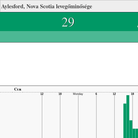
Aylesford, Nova Scotia levegőminősége
29
Cur