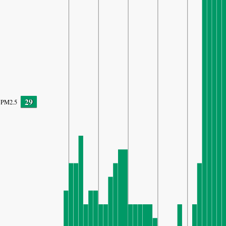
29
PM2.5