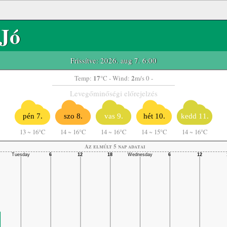
Jó
Frissítve: 2026. aug 7. 6:00
17
2
Temp:
°C
- Wind:
m/s 0 -
Levegőminőségi előrejelzés
pén 7.
szo 8.
vas 9.
hét 10.
kedd 11.
13
~
16°C
14
~
16°C
14
~
16°C
14
~
15°C
14
~
16°C
Az elmúlt 5 nap adatai