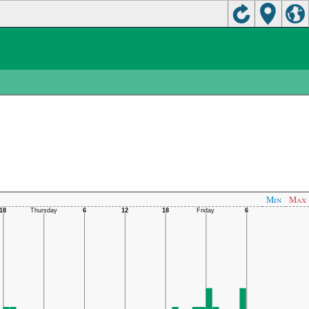
Min
Max