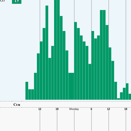
15
O3
Cur