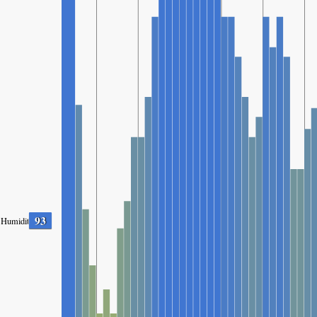
93
Humidity