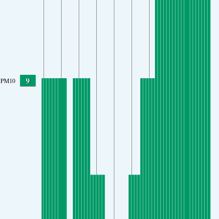
9
PM10