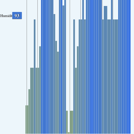
93
Humidity