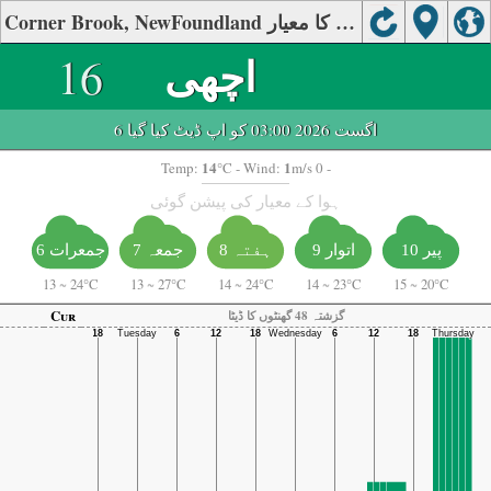
Corner Brook, NewFoundland کی ہوا کا معیار
اچھی
16
6 اگست 2026 03:00 کو اپ ڈیٹ کیا گیا
14
1
Temp:
°C
- Wind:
m/s 0 -
ہوا کے معیار کی پیشن گوئی
پیر 10
اتوار 9
ہفتہ 8
جمعہ 7
جمعرات 6
13
~
24°C
13
~
27°C
14
~
24°C
14
~
23°C
15
~
20°C
Cur
گزشتہ 48 گھنٹوں کا ڈیٹا