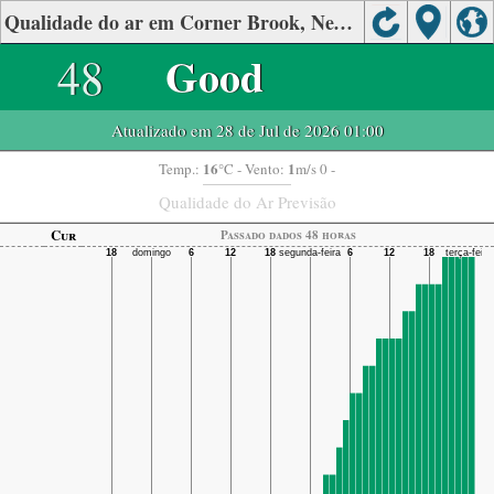
Qualidade do ar em Corner Brook, NewFoundland
48
Good
Atualizado em 28 de Jul de 2026 01:00
16
1
Temp.:
°C
- Vento:
m/s 0 -
Qualidade do Ar Previsão
Cur
Passado dados 48 horas