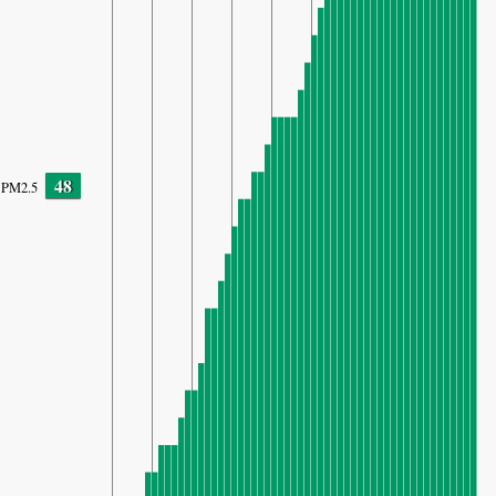
48
PM2.5