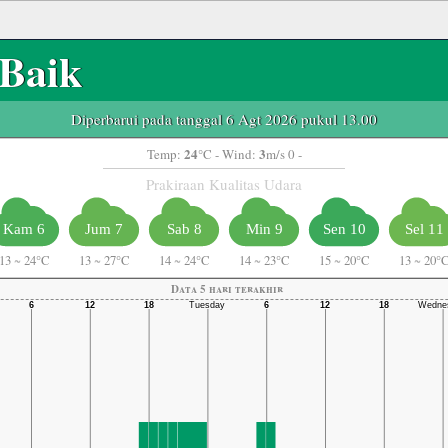
Baik
Diperbarui pada tanggal 6 Agt 2026 pukul 13.00
24
3
Temp:
°C
- Wind:
m/s 0 -
Prakiraan Kualitas Udara
Kam 6
Jum 7
Sab 8
Min 9
Sen 10
Sel 11
13
~
24°C
13
~
27°C
14
~
24°C
14
~
23°C
15
~
20°C
13
~
20°
Data 5 hari terakhir