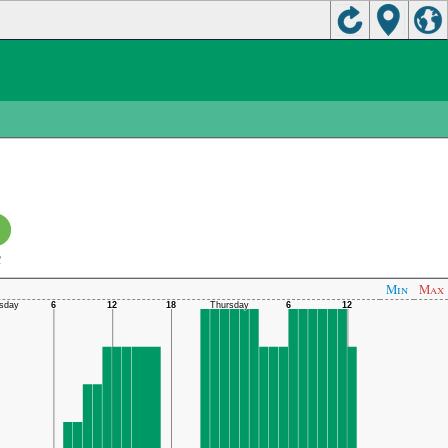
C
Min
Max