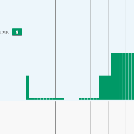
8
PM10