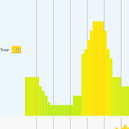
24
Temp