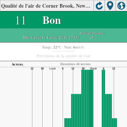
Qualité de l'air de Corner Brook, NewFoundland.
11
Bon
-Polluant principal
Mis à jour le 4 août 2026 17:00
:
o3
22
6
Temp.:
°C
- Vent:
m/s 0 -
Prévisions de la qualité de l'air
Actuel
Dernières 48 heures