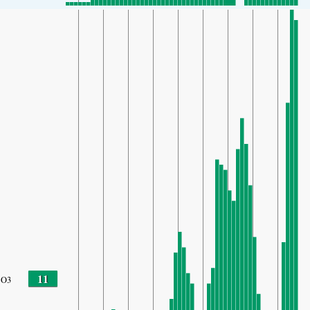
11
O3