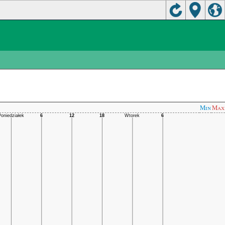
Min
Max