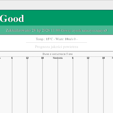
Good
Zaktualizowano 28 lip 2026 11:00
-Główny czynnik zanieczyszczający:
o3
15
10
Temp.:
°C
- Wiatr:
m/s 0 -
Prognoza jakości powietrza
Dane z ostatnich 5 dni