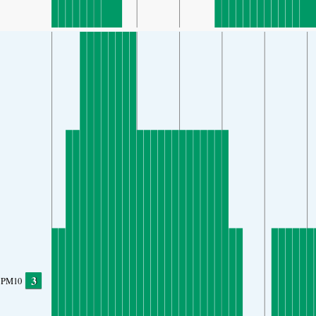
3
PM10