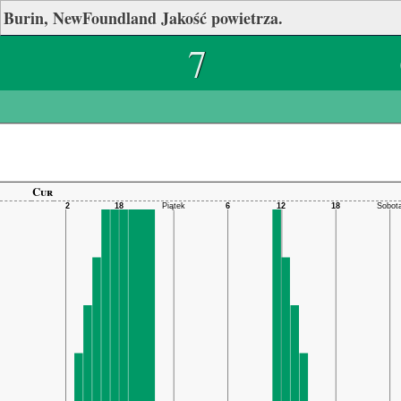
Burin, NewFoundland Jakość powietrza.
7
Cur