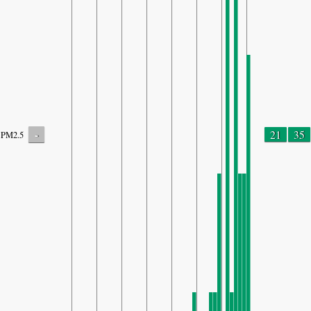
-
21
35
PM2.5