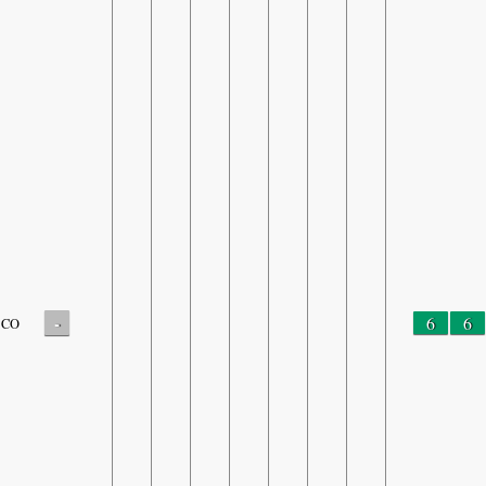
-
6
6
CO