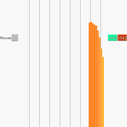
-
1010
1042
Pressure