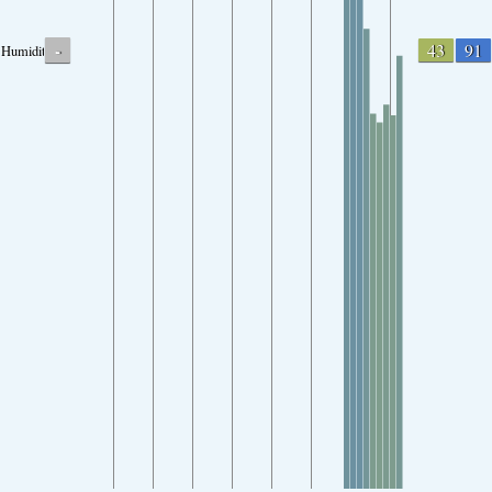
-
43
91
Humidity