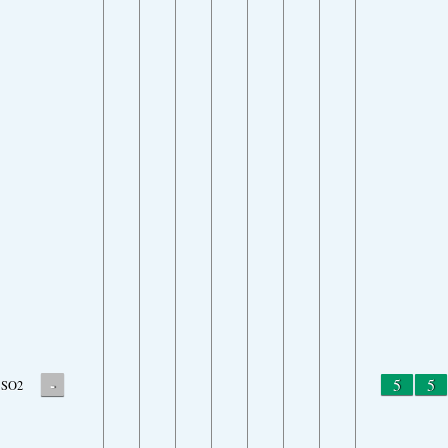
-
5
5
SO2