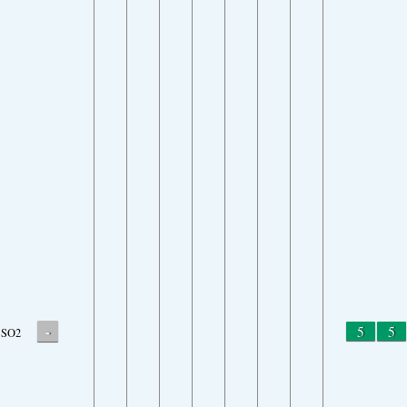
-
5
5
SO2