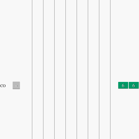
-
6
6
CO