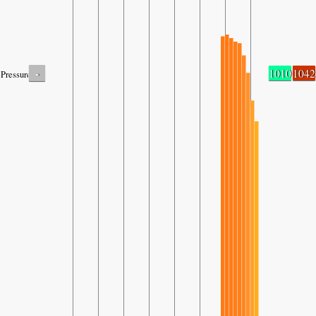
-
1010
1042
Pressure