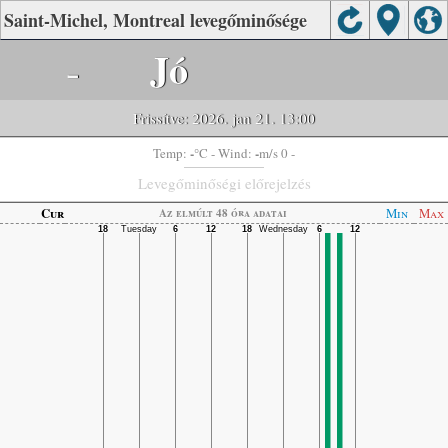
Saint-Michel, Montreal levegőminősége
-
Jó
Frissítve: 2026. jan 21. 13:00
-
-
Temp:
°C
- Wind:
m/s 0 -
Levegőminőségi előrejelzés
Cur
Min
Max
Az elmúlt 48 óra adatai