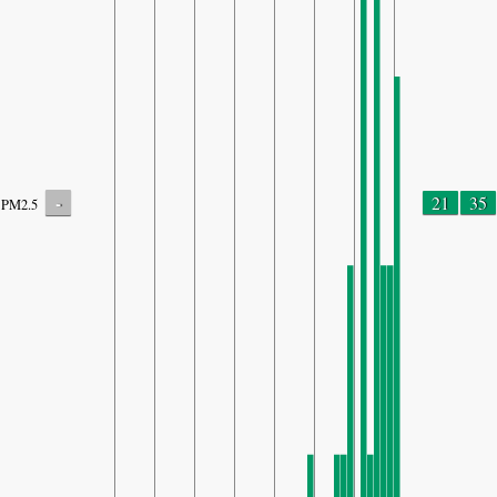
-
21
35
PM2.5