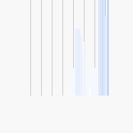
SHARE
Share: Saint-Michel, Montreal, Canada levegőminőségi indexe
-
(Jó)