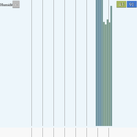
-
43
91
Humidity