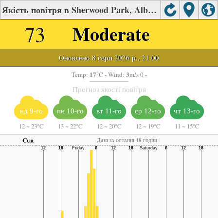
Якість повітря в Sherwood Park, Alberta
73
Moderate
Оновлено 8 серп 2026 р., 21:00
17
3
Temp:
°C
- Wind:
m/s 0 -
Прогноз якості повітря
нд 9-го
пн 10-го
вт 11-го
ср 12-го
чт 13-го
12
~
23°C
13
~
22°C
12
~
20°C
12
~
19°C
11
~
15°C
Cur
Дані за останні 48 годин