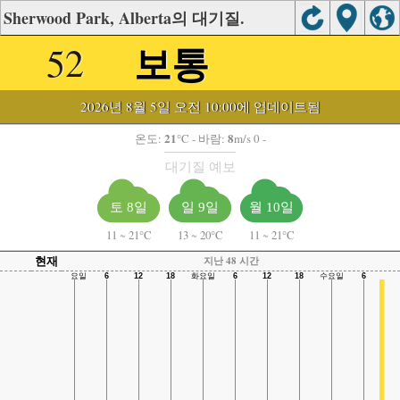
Sherwood Park, Alberta의 대기질.
보통
52
2026년 8월 5일 오전 10:00에 업데이트됨
21
8
온도:
°C
- 바람:
m/s 0 -
대기질 예보
토 8일
일 9일
월 10일
11
~
21°C
13
~
20°C
11
~
21°C
현재
지난 48 시간