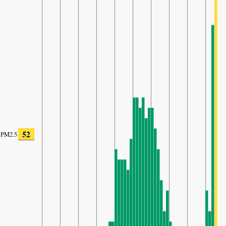
52
PM2.5