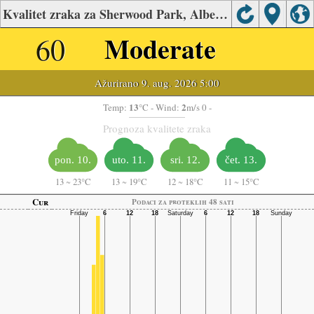
Kvalitet zraka za Sherwood Park, Alberta
60
Moderate
Ažurirano 9. aug. 2026 5:00
13
2
Temp:
°C
- Wind:
m/s 0 -
Prognoza kvalitete zraka
pon. 10.
uto. 11.
sri. 12.
čet. 13.
13
~
23°C
13
~
19°C
12
~
18°C
11
~
15°C
Cur
Podaci za proteklih 48 sati