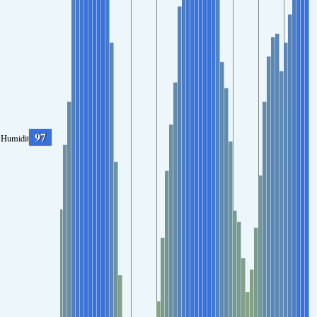
97
Humidity