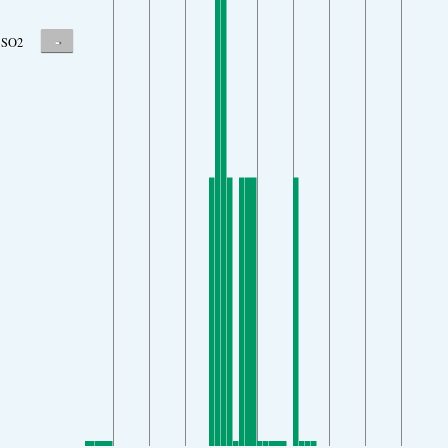
-
SO2