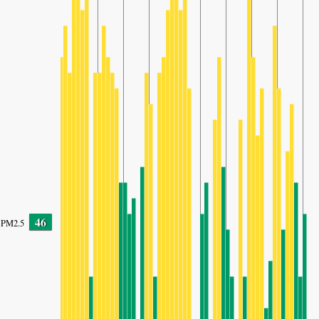
46
PM2.5