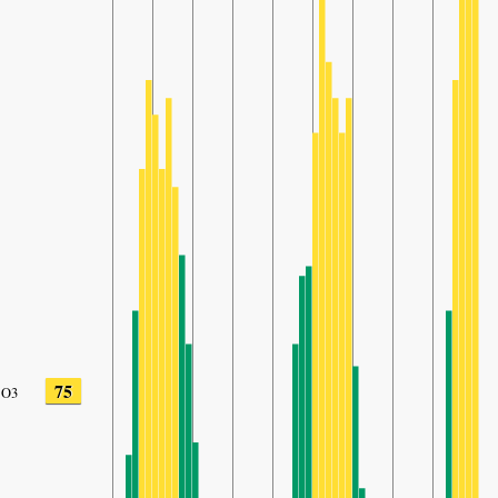
75
O3