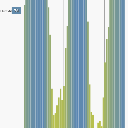
76
Humidity