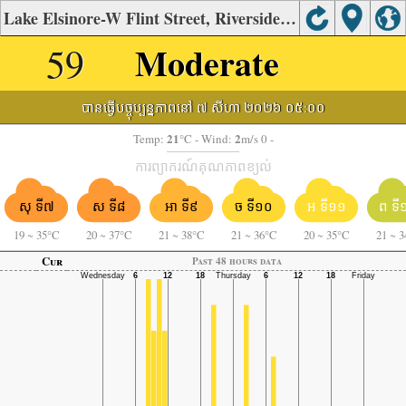
Lake Elsinore-W Flint Street, Riverside's Air Quality
59
Moderate
បានធ្វើបច្ចុប្បន្នភាពនៅ ៧ សីហា ២០២៦ ០៥:០០
21
2
Temp:
°C
- Wind:
m/s 0 -
ការព្យាករណ៍គុណភាពខ្យល់
សុ ទី៧
ស ទី៨
អា ទី៩
ច ទី១០
អ ទី១១
ព ទី
19
~
35°C
20
~
37°C
21
~
38°C
21
~
36°C
20
~
35°C
21
~
3
Cur
Past 48 hours data