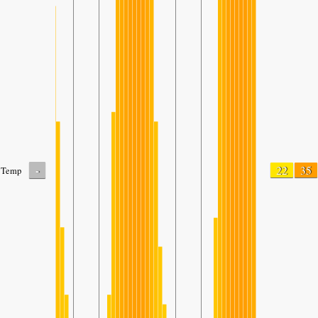
-
22
35
Temp