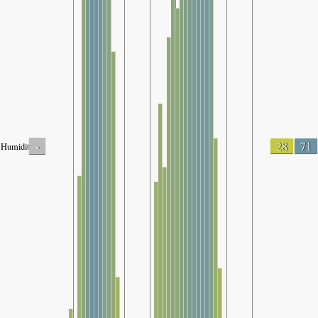
-
28
71
Humidity