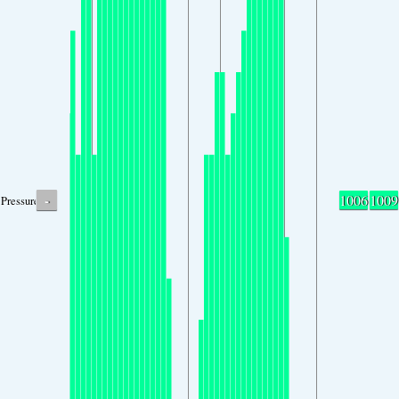
-
1006
1009
Pressure