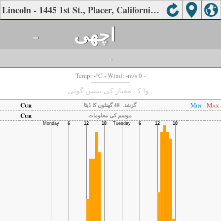
Lincoln - 1445 1st St., Placer, California کی ہوا کا معیار
اچھی
-
-
-
-
Temp:
°C
- Wind:
m/s 0 -
ہوا کے معیار کی پیشن گوئی
Cur
Min
Max
گزشتہ 48 گھنٹوں کا ڈیٹا
Cur
موسم کی معلومات