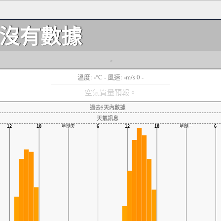
沒有數據
-
-
-
溫度:
°C
- 風速:
m/s 0 -
空氣質量預報。
過去5天內數據
天氣訊息