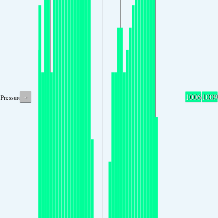
-
1006
1009
Pressure