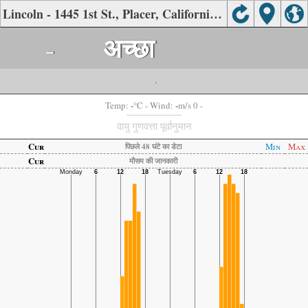
Lincoln - 1445 1st St., Placer, California की वायु गुणवत्ता
-
अच्छा
-
-
-
Temp:
°C
- Wind:
m/s 0 -
वायु गुणवत्ता पूर्वानुमान
Cur
Min
Max
पिछले 48 घंटे का डेटा
Cur
मौसम की जानकारी