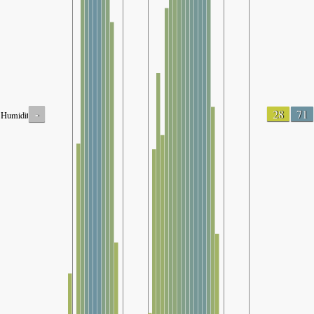
-
28
71
Humidity