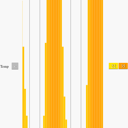
-
22
35
Temp