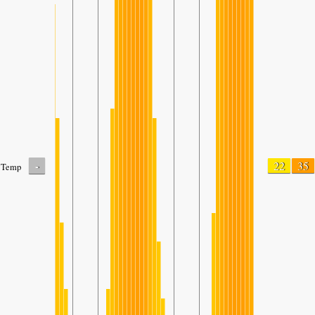
-
22
35
Temp