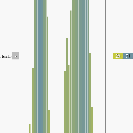
-
28
71
Humidity