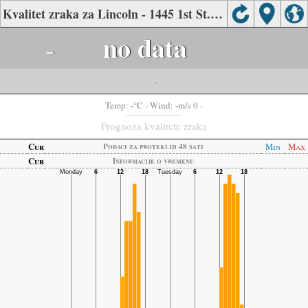
Kvalitet zraka za Lincoln - 1445 1st St., Placer, California
-
no data
-
-
-
Temp:
°C
- Wind:
m/s 0 -
Prognoza kvalitete zraka
Cur
Min
Max
Podaci za proteklih 48 sati
Cur
Informacije o vremenu