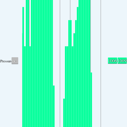
-
1006
1009
Pressure