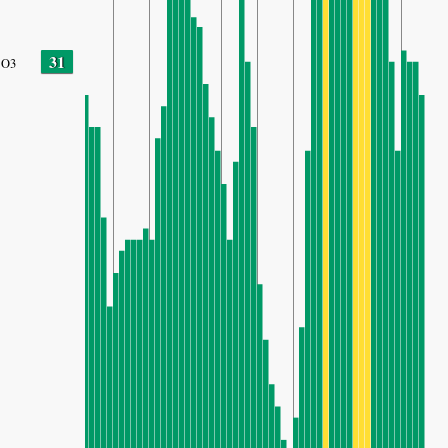
31
O3