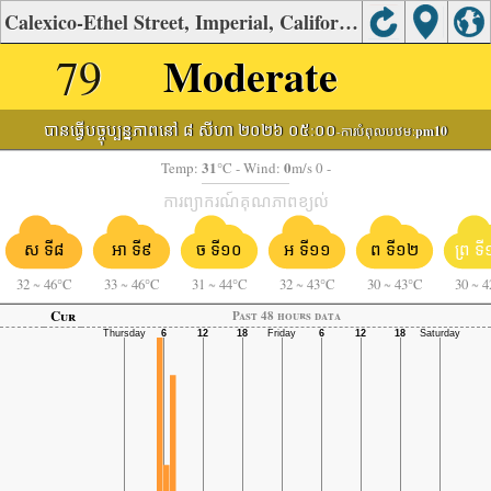
Calexico-Ethel Street, Imperial, California's Air Quality
79
Moderate
បានធ្វើបច្ចុប្បន្នភាពនៅ ៨ សីហា ២០២៦ ០៥:០០
-ការបំពុលបឋម:
pm10
31
0
Temp:
°C
- Wind:
m/s 0 -
ការព្យាករណ៍គុណភាពខ្យល់
ស ទី៨
អា ទី៩
ច ទី១០
អ ទី១១
ព ទី១២
ព្រ ទ
32
~
46°C
33
~
46°C
31
~
44°C
32
~
43°C
30
~
43°C
30
~
4
Cur
Past 48 hours data