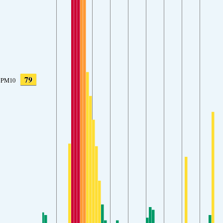
79
PM10