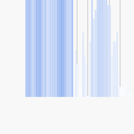
SHARE
Share: Calexico-Ethel Street, Imperial, California, California's
Air Quality Index
79
(Moderate)