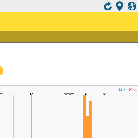
C
Min
Max