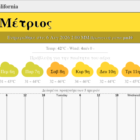
lifornia
Μέτριος
Ενημερώθηκε στις 6 Αυγ 2026 2:00 ΜΜ
-Πρωτογενής ρύπος:
pm10
42
4
Temp:
°C
- Wind:
m/s 0 -
Πρόβλεψη για την ποιότητα του αέρα
Πεμ 6η
Παρ 7η
Σαβ 8η
Κυρ 9η
Δευ 10η
Τρι 11η
31
~
43°C
31
~
44°C
32
~
46°C
34
~
46°C
32
~
44°C
32
~
45°
Δεδομένα προηγούμενων 5 ημερών