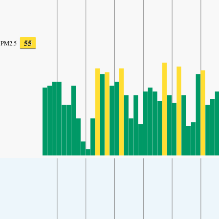
55
PM2.5