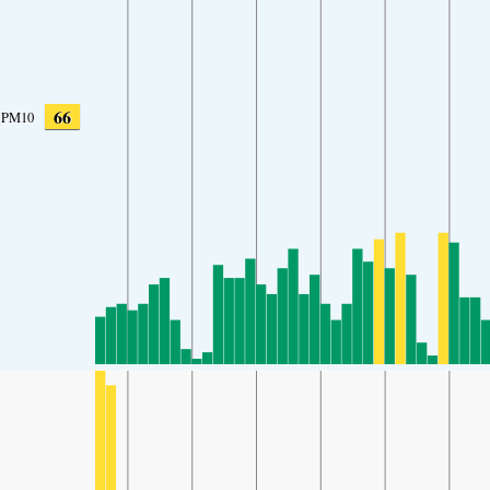
66
PM10