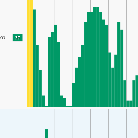
37
O3