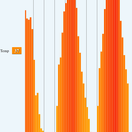
37
Temp