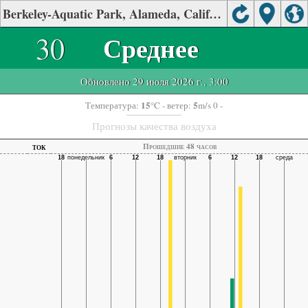
Berkeley-Aquatic Park, Alameda, California качества воздуха.
30
Среднее
Обновлено 29 июля 2026 г., 3:00
15
5
Температура:
°C
- ветер:
m/s 0 -
Прогнозы качества воздуха
ток
Прошедшие 48 часов