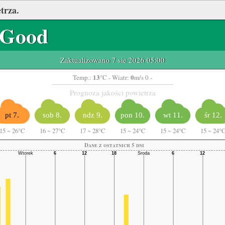
trza.
Good
Zaktualizowano 7 sie 2026 05:00
13
0
Temp.:
°C
- Wiatr:
m/s 0 -
Prognoza jakości powietrza
pt 7.
sob 8.
ndz 9.
pon 10.
wt 11.
śr 12.
15
~
26°C
16
~
27°C
17
~
28°C
15
~
24°C
15
~
24°C
15
~
24°
Dane z ostatnich 5 dni