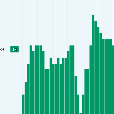
18
O3