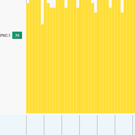
38
PM2.5