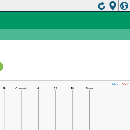
C
Min
Max