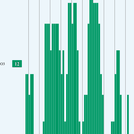
12
O3