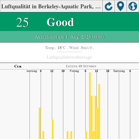
Luftqualität in Berkeley-Aquatic Park, Alameda, California
25
Good
Aktualisiert am 1. Aug. 2026 08:00
18
3
Temp.:
°C
- Wind:
m/s 0 -
Luftqualitätsvorhersage
Cur
Letzte 48 Stunden