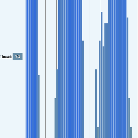
74
Humidity