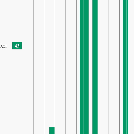
43
AQI