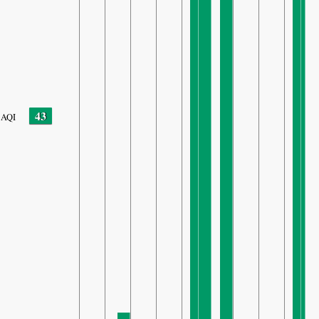
43
AQI