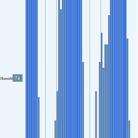
74
Humidity