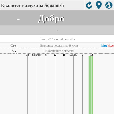
Квалитет ваздуха за Squamish
-
Добро
-
-
-
Temp:
°C
- Wind:
m/s 0 -
Cur
Min
Max
Подаци за последњих 48 сати
Cur
Информације о времену