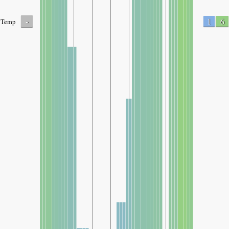
-
1
6
Temp