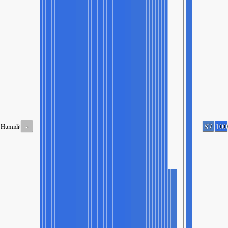
-
87
100
Humidity