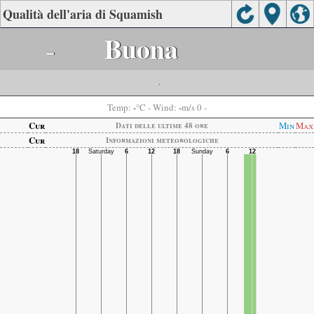
Qualità dell'aria di Squamish
-
Buona
-
-
-
Temp:
°C
- Wind:
m/s 0 -
Cur
Min
Max
Dati delle ultime 48 ore
Cur
Informazioni meteorologiche