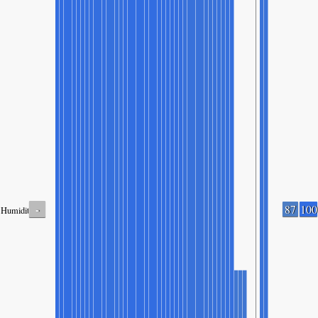
-
87
100
Humidity