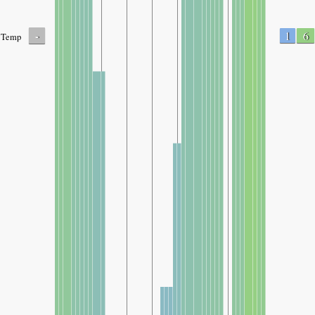
-
1
6
Temp