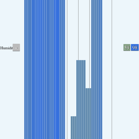
-
59
98
Humidity