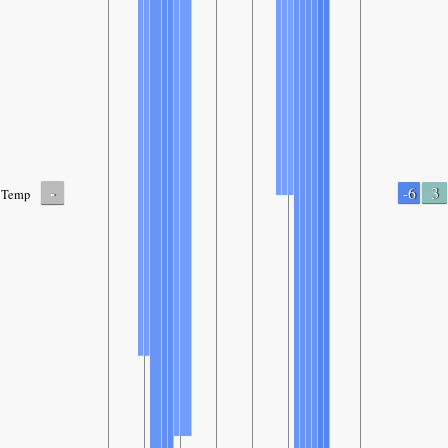
-
-6
3
Temp