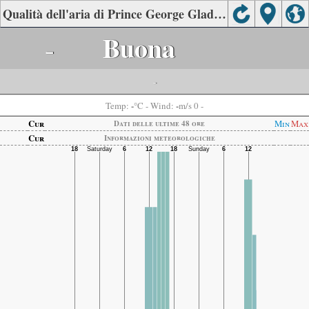
Qualità dell'aria di Prince George Gladstone School
-
Buona
-
-
-
Temp:
°C
- Wind:
m/s 0 -
Cur
Min
Max
Dati delle ultime 48 ore
Cur
Informazioni meteorologiche