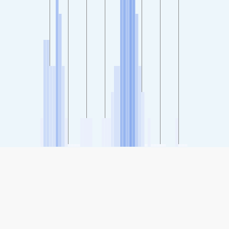
SHARE
Share: De luchtkwaliteitsindex van Taubaté, São Paulo, Brazil
-
(Goed)