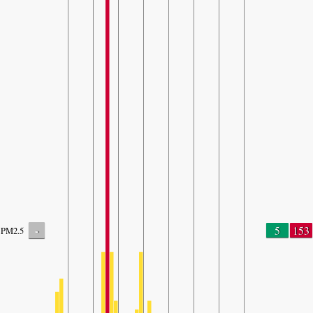
-
5
153
PM2.5