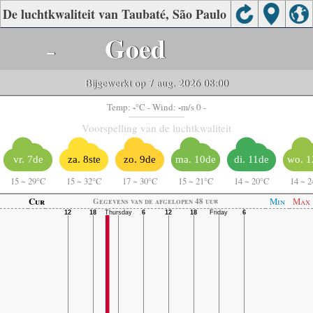
De luchtkwaliteit van Taubaté, São Paulo
-
Goed
Bijgewerkt op 7 aug. 2026 08:00
-
-
Temp:
°C
- Wind:
m/s 0 -
Voorspelling van de luchtkwaliteit
vr. 7de
za. 8ste
zo. 9de
ma. 10de
di. 11de
wo. 1
15
~
29°C
15
~
32°C
17
~
30°C
15
~
21°C
14
~
20°C
14
~
2
Cur
Min
Max
Gegevens van de afgelopen 48 uur