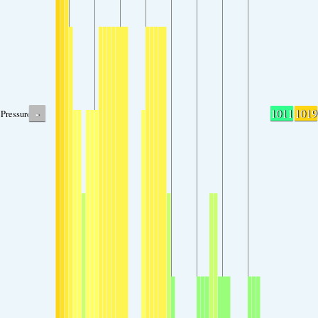
-
1011
1019
Pressure