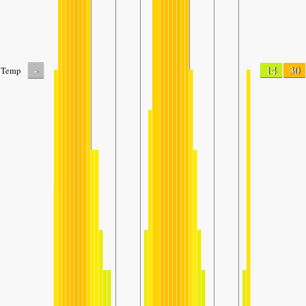
-
14
30
Temp