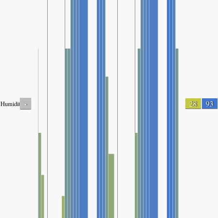
-
28
93
Humidity