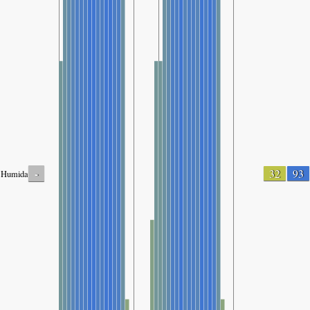
-
32
93
Humidade