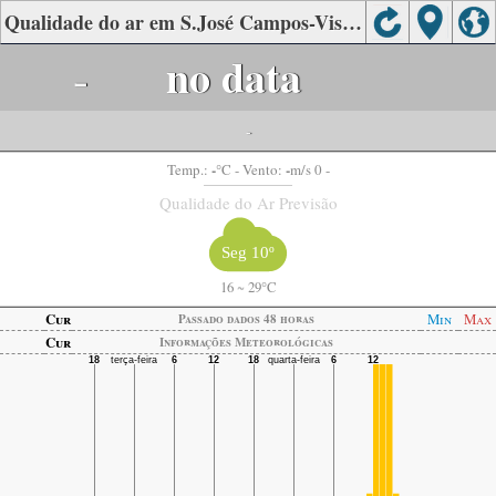
Qualidade do ar em S.José Campos-Vista Verde, São Paulo
-
no data
-
-
-
Temp.:
°C
- Vento:
m/s 0 -
Qualidade do Ar Previsão
Seg 10º
16
~
29°C
Cur
Min
Max
Passado dados 48 horas
Cur
Informações Meteorológicas