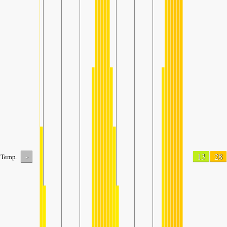
-
13
28
Temp.