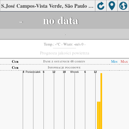
S.José Campos-Vista Verde, São Paulo Jakość powietrza.
-
no data
-
-
-
Temp.:
°C
- Wiatr:
m/s 0 -
Prognoza jakości powietrza
Cur
Min
Max
Dane z ostatnich 48 godzin
Cur
Informacje pogodowe