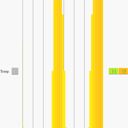
-
11
29
Temp.