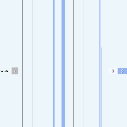
-
0
5
Wiatr