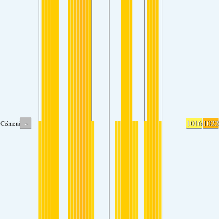
-
1016
1022
Ciśnienie