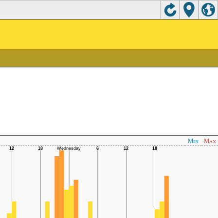
Min
Max