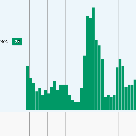
28
NO2