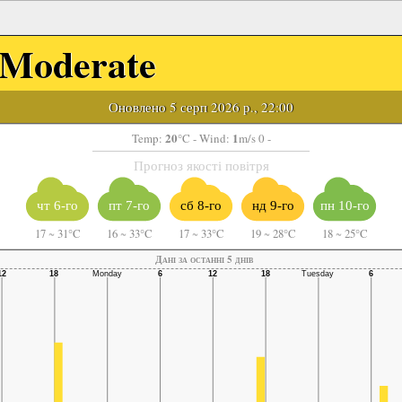
Moderate
Оновлено 5 серп 2026 р., 22:00
20
1
Temp:
°C
- Wind:
m/s 0 -
Прогноз якості повітря
чт 6-го
пт 7-го
сб 8-го
нд 9-го
пн 10-го
17
~
31°C
16
~
33°C
17
~
33°C
19
~
28°C
18
~
25°C
Дані за останні 5 днів