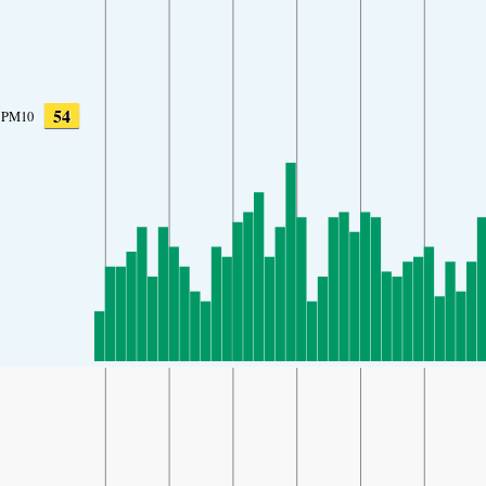
54
PM10