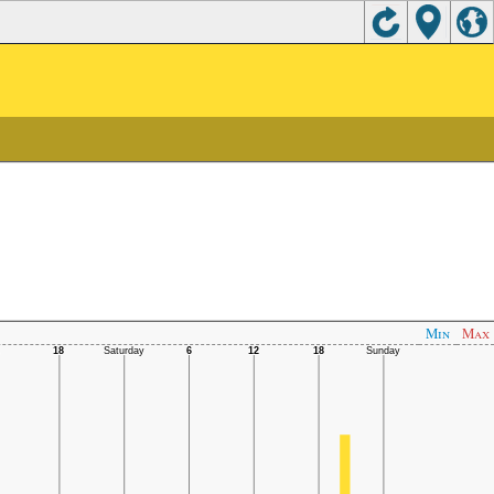
Min
Max