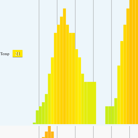
21
Temp