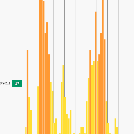
42
PM2.5