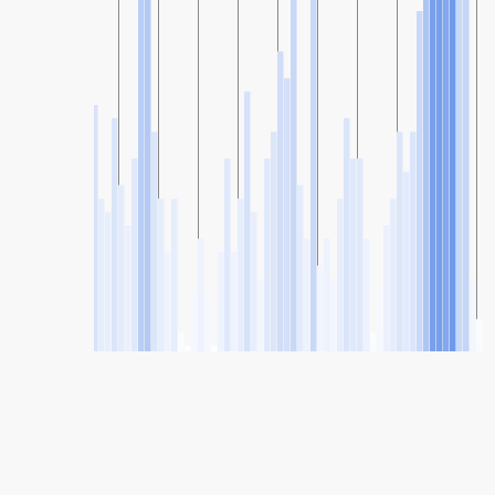
SHARE
Share: Indice della qualità dell'aria di S.André-Capuava, São
Paulo, Brazil
42
(Buona)