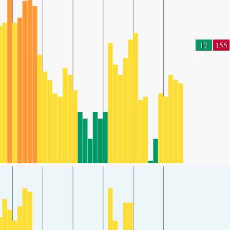
17
155