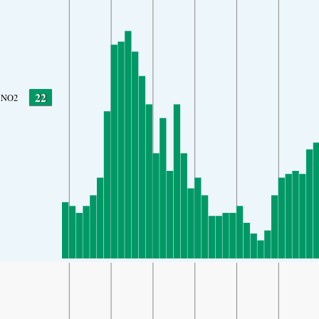
22
NO2