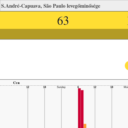
S.André-Capuava, São Paulo levegőminősége
63
Cur