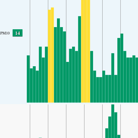
14
PM10