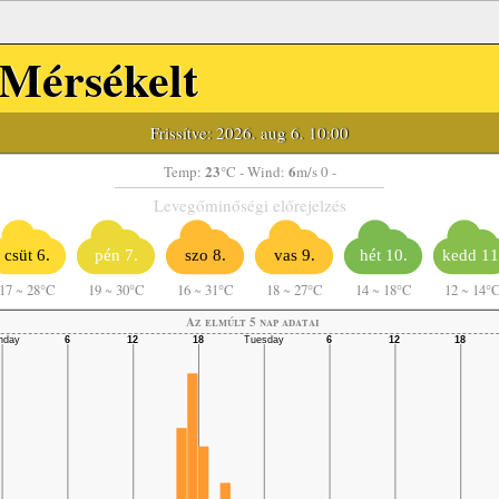
Mérsékelt
Frissítve: 2026. aug 6. 10:00
23
6
Temp:
°C
- Wind:
m/s 0 -
Levegőminőségi előrejelzés
csüt 6.
pén 7.
szo 8.
vas 9.
hét 10.
kedd 11
17
~
28°C
19
~
30°C
16
~
31°C
18
~
27°C
14
~
18°C
12
~
14°
Az elmúlt 5 nap adatai