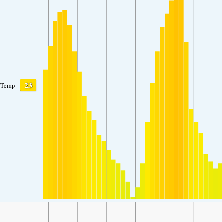
23
Temp