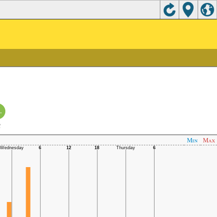
.
C
Min
Max