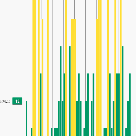
42
PM2.5