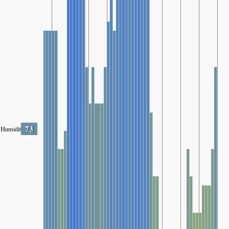
73
Humidity