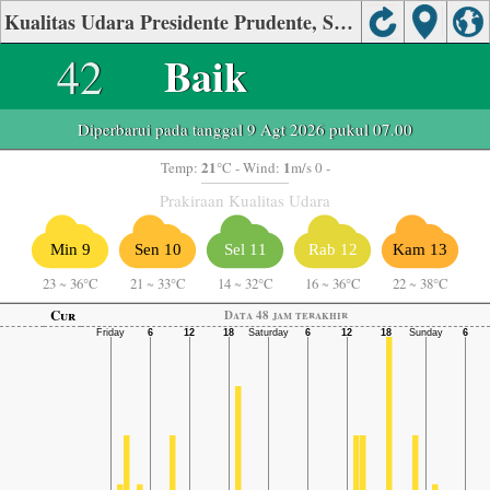
Kualitas Udara Presidente Prudente, São Paulo
42
Baik
Diperbarui pada tanggal 9 Agt 2026 pukul 07.00
21
1
Temp:
°C
- Wind:
m/s 0 -
Prakiraan Kualitas Udara
Min 9
Sen 10
Sel 11
Rab 12
Kam 13
23
~
36°C
21
~
33°C
14
~
32°C
16
~
36°C
22
~
38°C
Cur
Data 48 jam terakhir