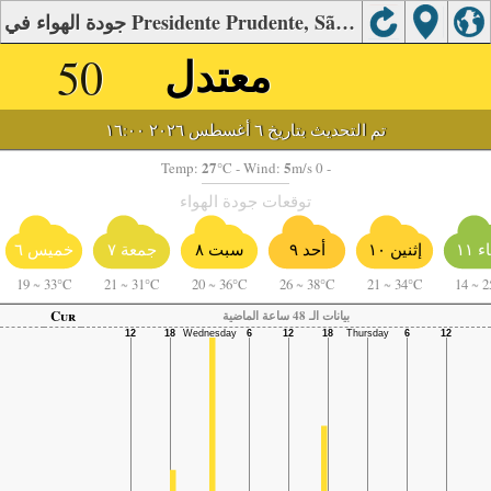
جودة الهواء في Presidente Prudente, São Paulo.
معتدل
50
تم التحديث بتاريخ ٦ أغسطس ٢٠٢٦ ١٦:٠٠
27
5
Temp:
°C
- Wind:
m/s 0 -
توقعات جودة الهواء
أحد ٩
ء ١١
إثنين ١٠
سبت ٨
جمعة ٧
خميس ٦
19
~
33°C
21
~
31°C
20
~
36°C
26
~
38°C
21
~
34°C
14
~
2
Cur
بيانات الـ 48 ساعة الماضية