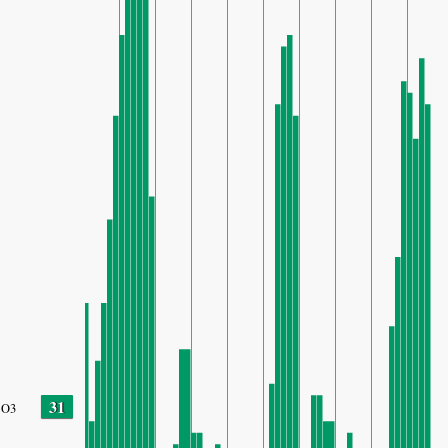
31
O3