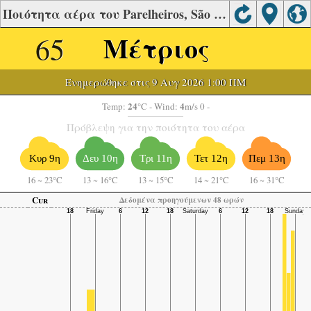
Ποιότητα αέρα του Parelheiros, São Paulo
65
Μέτριος
Ενημερώθηκε στις 9 Αυγ 2026 1:00 ΠΜ
24
4
Temp:
°C
- Wind:
m/s 0 -
Πρόβλεψη για την ποιότητα του αέρα
Κυρ 9η
Δευ 10η
Τρι 11η
Τετ 12η
Πεμ 13η
16
~
23°C
13
~
16°C
13
~
15°C
14
~
21°C
16
~
31°C
Cur
Δεδομένα προηγούμενων 48 ωρών