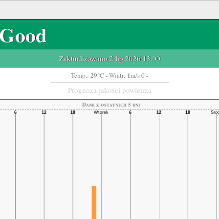
Good
Zaktualizowano 2 lip 2026 13:00
29
1
Temp.:
°C
- Wiatr:
m/s 0 -
Prognoza jakości powietrza
Dane z ostatnich 5 dni