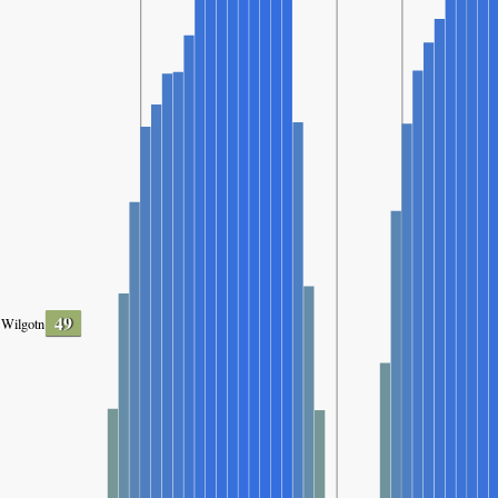
49
Wilgotność