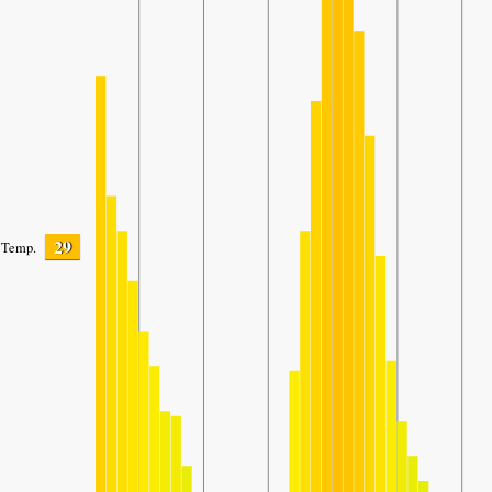
29
Temp.