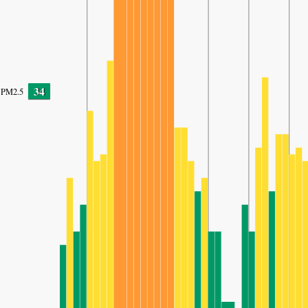
34
PM2.5