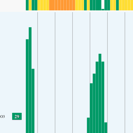
29
O3