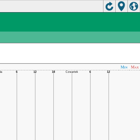
Min
Max