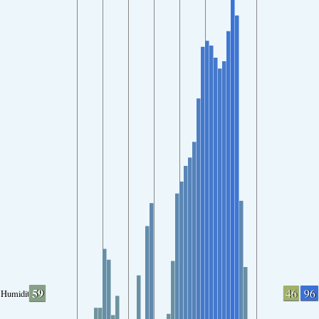
59
46
96
Humidity