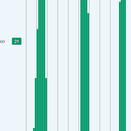
29
O3