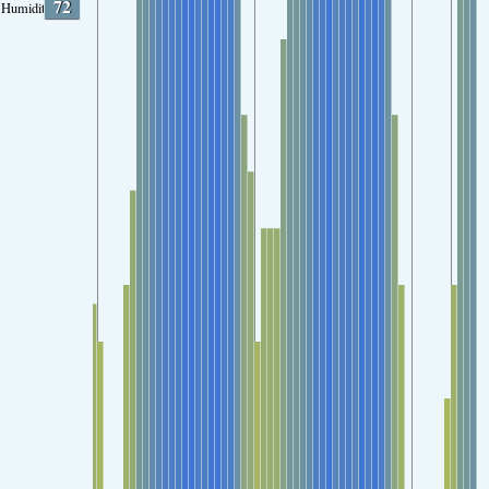
72
Humidity