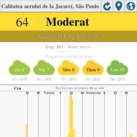
Calitatea aerului de la Jacareí, São Paulo
64
Moderat
Actualizat pe 5 aug. 2026 21:00
20
1
Temp:
°C
- Wind:
m/s 0 -
Prognoza calității aerului
Joi 6
Vin 7
Sâm 8
Dum 9
Lun 10
17
~
31°C
16
~
33°C
17
~
33°C
19
~
28°C
18
~
25°C
Cur
Datele din ultimele 48 de ore