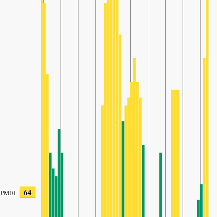
64
PM10