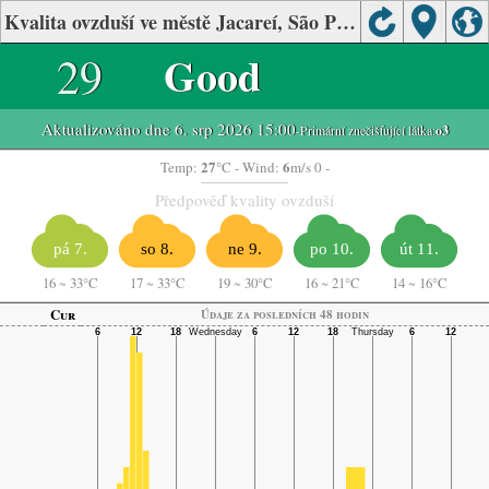
Kvalita ovzduší ve městě Jacareí, São Paulo
29
Good
Aktualizováno dne 6. srp 2026 15:00
-Primární znečišťující látka:
o3
27
6
Temp:
°C
- Wind:
m/s 0 -
Předpověď kvality ovzduší
pá 7.
so 8.
ne 9.
po 10.
út 11.
16
~
33°C
17
~
33°C
19
~
30°C
16
~
21°C
14
~
16°C
Cur
Údaje za posledních 48 hodin