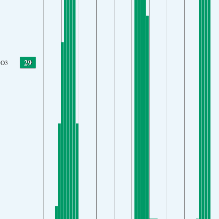
29
O3