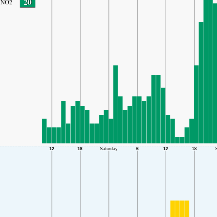
20
NO2