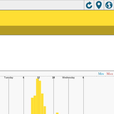
Min
Max