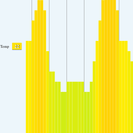
22
Temp