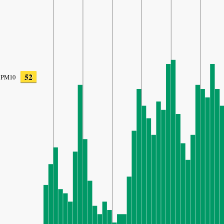
52
PM10