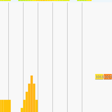
1018
1027