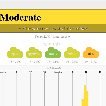
Moderate
৫ আগ ২০২৬, সকাল ৯:০০ সময় তারিখে আপডেট করা হয়েছে
22
2
Temp:
°C
- Wind:
m/s 0 -
বায়ু মানের পূর্বাভাস
বুধ ৫
বৃহস্পতি ৬
শুক্র ৭
শনি ৮
রবি ৯
15
~
30°C
17
~
31°C
17
~
32°C
16
~
33°C
19
~
31°C
গত 5 দিনের ডেটা