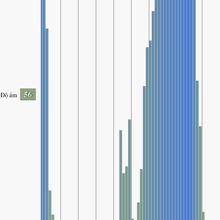
56
Độ ẩm