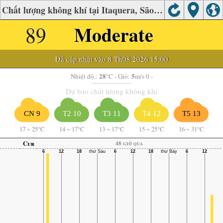
Chất lượng không khí tại Itaquera, São Paulo
89
Moderate
Đã cập nhật vào 8 Th08 2026 15:00
28
5
Nhiệt độ.:
°C
- Gió:
m/s 0 -
Dự báo chất lượng không khí
CN 9
T2 10
T3 11
T4 12
T5 13
17
~
25°C
14
~
17°C
13
~
17°C
15
~
25°C
16
~
31°C
Cur
48 giờ qua