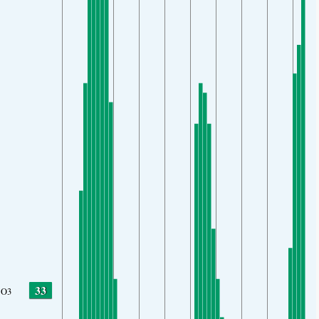
33
O3