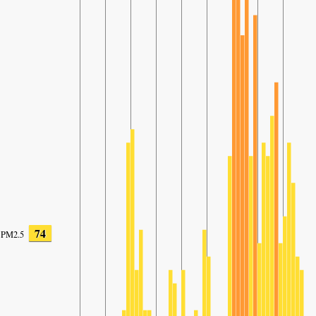
74
PM2.5