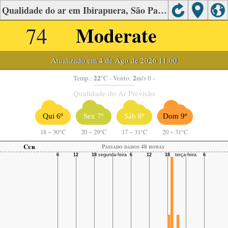
Qualidade do ar em Ibirapuera, São Paulo
74
Moderate
Atualizado em 4 de Ago de 2026 11:00
22
2
Temp.:
°C
- Vento:
m/s 0 -
Qualidade do Ar Previsão
Qui 6º
Sex 7º
Sáb 8º
Dom 9º
18
~
30°C
20
~
29°C
17
~
31°C
20
~
31°C
Cur
Passado dados 48 horas