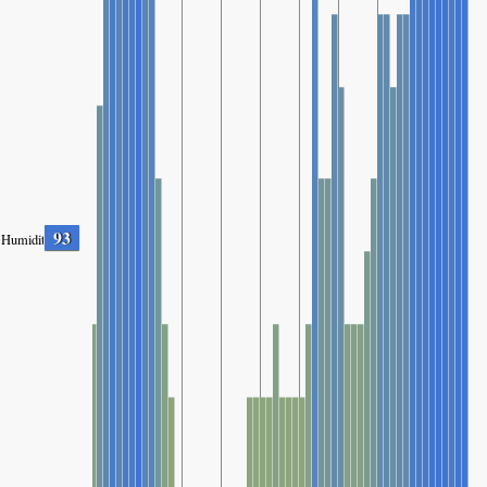
93
Humidity