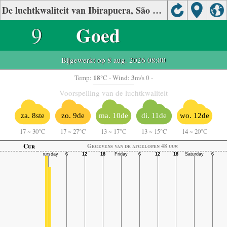
De luchtkwaliteit van Ibirapuera, São Paulo
9
Goed
Bijgewerkt op 8 aug. 2026 08:00
18
3
Temp:
°C
- Wind:
m/s 0 -
Voorspelling van de luchtkwaliteit
za. 8ste
zo. 9de
ma. 10de
di. 11de
wo. 12de
17
~
30°C
17
~
27°C
13
~
17°C
13
~
15°C
14
~
20°C
Cur
Gegevens van de afgelopen 48 uur