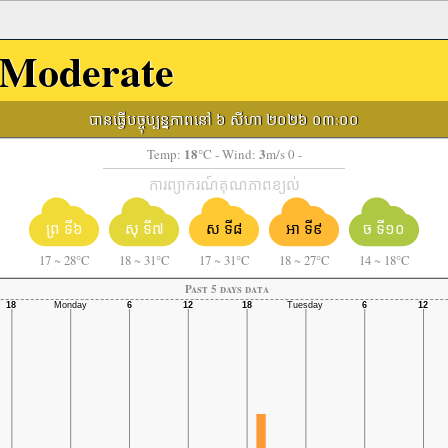
Moderate
បានធ្វើបច្ចុប្បន្នភាពនៅ ៦ សីហា ២០២៦ ០៣:០០
18
3
Temp:
°C
- Wind:
m/s 0 -
ការព្យាករណ៍គុណភាពខ្យល់
ព្រ ទី៦
សុ ទី៧
ស ទី៨
អា ទី៩
ច ទី១០
17
~
28°C
18
~
31°C
17
~
31°C
18
~
27°C
14
~
18°C
Past 5 days data