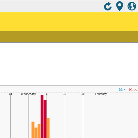
Min
Max