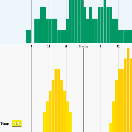
18
Temp