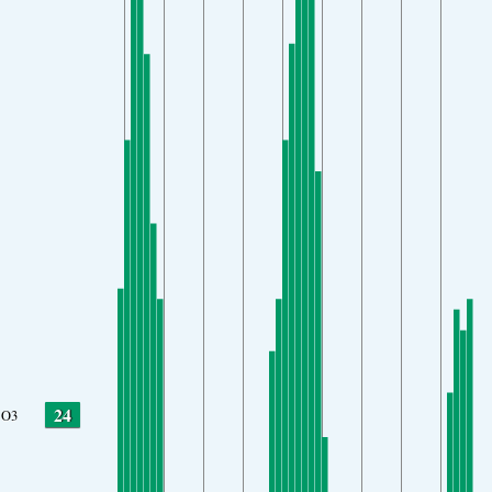
24
O3