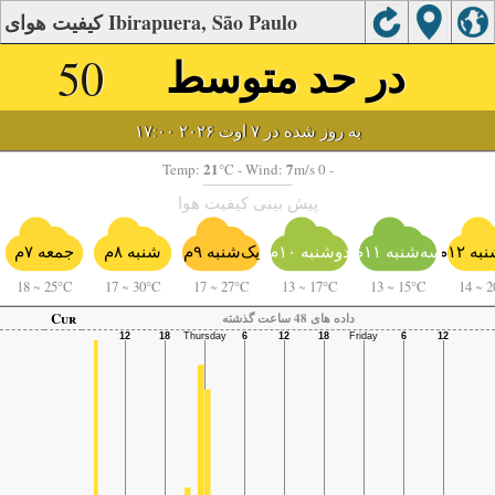
کیفیت هوای Ibirapuera, São Paulo
در حد متوسط
50
به روز شده در ۷ اوت ۲۰۲۶ ۱۷:۰۰
21
7
Temp:
°C
- Wind:
m/s 0 -
پیش بینی کیفیت هوا
ه ۱۲م
سه‌شنبه ۱۱م
دوشنبه ۱۰م
یک‌شنبه ۹م
شنبه ۸م
جمعه ۷م
18
~
25°C
17
~
30°C
17
~
27°C
13
~
17°C
13
~
15°C
14
~
2
Cur
داده های 48 ساعت گذشته