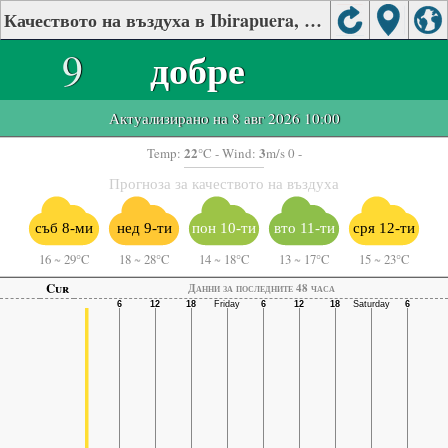
Качеството на въздуха в Ibirapuera, São Paulo
9
добре
Актуализирано на 8 авг 2026 10:00
22
3
Temp:
°C
- Wind:
m/s 0 -
Прогноза за качеството на въздуха
съб 8-ми
нед 9-ти
пон 10-ти
вто 11-ти
сря 12-ти
16
~
29°C
18
~
28°C
14
~
18°C
13
~
17°C
15
~
23°C
Cur
Данни за последните 48 часа